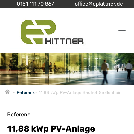
0151 111 70 867
office@epkittner.de
»
Referenz
»
11,88 kWp PV-Anlage Bauhof Großenhain
Referenz
11,88 kWp PV-Anlage