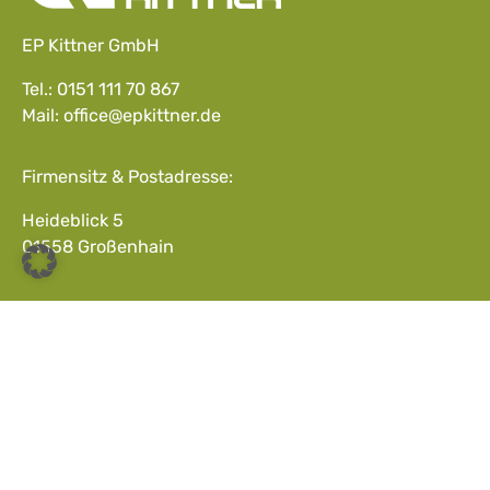
EP Kittner GmbH
Tel.:
0151 111 70 867
Mail:
office@epkittner.de
Firmensitz & Postadresse:
Heideblick 5
01558 Großenhain
Besucheradresse:
Dresdner Str. 38
01558 Großenhain
©2026 EP Kittner Erstellt mit ♥ von
Tempus