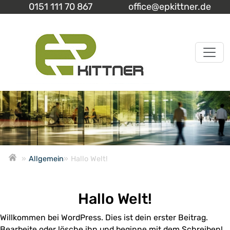
0151 111 70 867
office@epkittner.de
»
Allgemein
»
Hallo Welt!
Hallo Welt!
Willkommen bei WordPress. Dies ist dein erster Beitrag.
Bearbeite oder lösche ihn und beginne mit dem Schreiben!