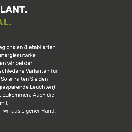
LANT.
AL.
egionalen & etablierten
energieautarke
n wir bei der
schiedene Varianten für
 So erhalten Sie den
rgiesparende Leuchten)
ie zukommen. Auch die
mit
n wir aus eigener Hand.